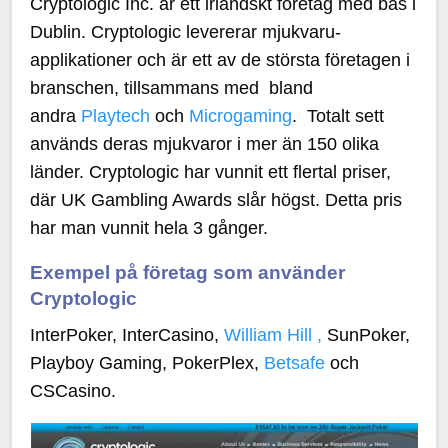
Cryptologic Inc. är ett irländskt företag med bas i
Dublin. Cryptologic levererar mjukvaru-
applikationer och är ett av de största företagen i
branschen, tillsammans med bland
andra
Playtech
och
Microgaming
. Totalt sett
används deras mjukvaror i mer än 150 olika
länder. Cryptologic har vunnit ett flertal priser,
där UK Gambling Awards slår högst. Detta pris
har man vunnit hela 3 gånger.
Exempel på företag som använder
Cryptologic
InterPoker, InterCasino,
William Hill ,
SunPoker,
Playboy Gaming, PokerPlex,
Betsafe
och
CSCasino.