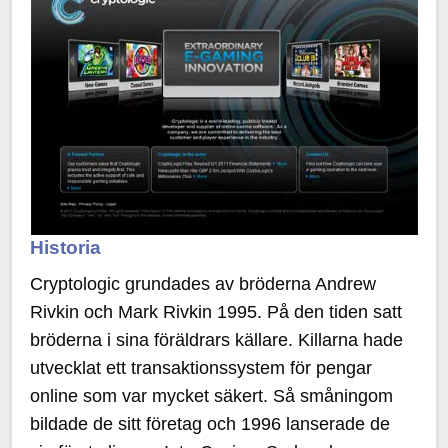
Historia
Cryptologic grundades av bröderna Andrew
Rivkin och Mark Rivkin 1995. På den tiden satt
bröderna i sina föräldrars källare. Killarna hade
utvecklat ett transaktionssystem för pengar
online som var mycket säkert. Så småningom
bildade de sitt företag och 1996 lanserade de