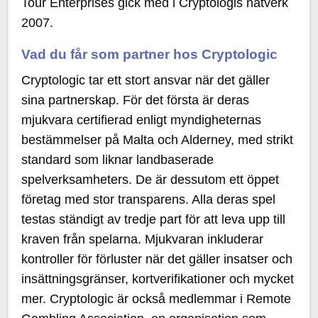
Tour Enterprises gick med i Cryptologis nätverk
2007.
Vad du får som partner hos Cryptologic
Cryptologic tar ett stort ansvar när det gäller
sina partnerskap. För det första är deras
mjukvara certifierad enligt myndigheternas
bestämmelser på Malta och Alderney, med strikt
standard som liknar landbaserade
spelverksamheters. De är dessutom ett öppet
företag med stor transparens. Alla deras spel
testas ständigt av tredje part för att leva upp till
kraven från spelarna. Mjukvaran inkluderar
kontroller för förluster när det gäller insatser och
insättningsgränser, kortverifikationer och mycket
mer. Cryptologic är också medlemmar i Remote