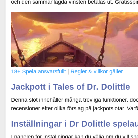
och den sammanlagda vinsten betalas ut. Gratisspi
18+ Spela ansvarsfullt
|
Regler & villkor gäller
Jackpott i Tales of Dr. Dolittle
Denna slot innehåller många trevliga funktioner, doc
recensioner efter olika förslag på jackpotslotar. Var
Inställningar i Dr Dolittle spel
I panelen för inställningar kan du välja om du vill 