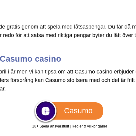
le gratis genom att spela med låtsaspengar. Du får då mö
edo för att satsa med riktiga pengar byter du lätt över til
os Casumo casino
ril i år men vi kan tipsa om att Casumo casino erbjuder en
rs försprång kan Casumo stoltsera med och det är fritt f
ar.
Casumo
18+ Spela ansvarsfullt
|
Regler & villkor gäller