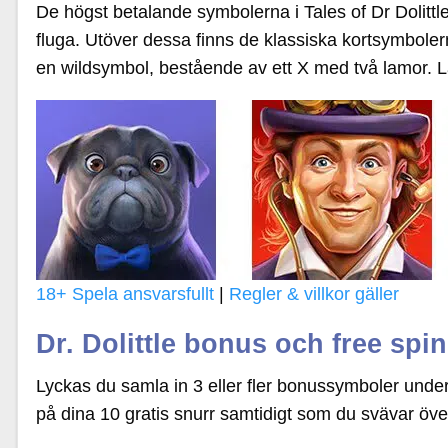
De högst betalande symbolerna i Tales of Dr Dolitt
fluga. Utöver dessa finns de klassiska kortsymbole
en wildsymbol, bestående av ett X med två lamor. 
18+ Spela ansvarsfullt
|
Regler & villkor gäller
Dr. Dolittle bonus och free spi
Lyckas du samla in 3 eller fler bonussymboler under 
på dina 10 gratis snurr samtidigt som du svävar över