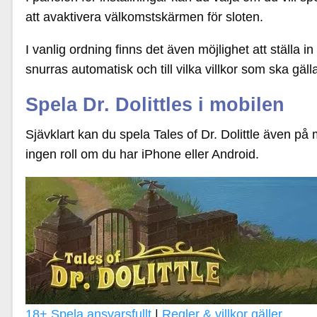
att avaktivera välkomstskärmen för sloten.
I vanlig ordning finns det även möjlighet att ställa
snurras automatisk och till vilka villkor som ska gäl
Spela Dr. Dolittles i mobilen
Sjävklart kan du spela Tales of Dr. Dolittle även på 
ingen roll om du har iPhone eller Android.
18+ Spela ansvarsfullt
|
Regler & villkor gäller