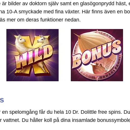
le är bilder av doktorn själv samt en glasögonprydd hä
rna 10-A smyckade med fina växter. Här finns även en bo
Läs mer om deras funktioner nedan.
ns
en spelomgång får du hela 10 Dr. Dolittle free spins. Du f
 vattnet. Du håller koll på dina insamlade bonussymboler 