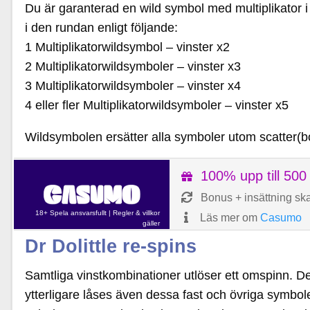
Du är garanterad en wild symbol med multiplikator i 
i den rundan enligt följande:
1 Multiplikatorwildsymbol – vinster x2
2 Multiplikatorwildsymboler – vinster x3
3 Multiplikatorwildsymboler – vinster x4
4 eller fler Multiplikatorwildsymboler – vinster x5
Wildsymbolen ersätter alla symboler utom scatter(
100% upp till 500
Bonus + insättning sk
18+ Spela ansvarsfullt
|
Regler & villkor
Läs mer om
Casumo
gäller
Dr Dolittle re-spins
Samtliga vinstkombinationer utlöser ett omspinn. D
ytterligare låses även dessa fast och övriga symboler