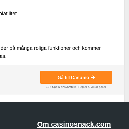
atilitet.
bjuder på många roliga funktioner och kommer
as.
Gå till Casumo
18+ Spela ansvarsfullt
|
Regler & villkor gäller
Om casinosnack.com