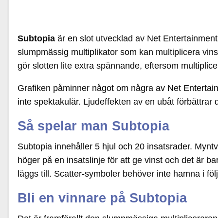
Subtopia
är en slot utvecklad av Net Entertainment,
slumpmässig multiplikator som kan multiplicera vins
gör slotten lite extra spännande, eftersom multiplic
Grafiken påminner något om några av Net Entertainm
inte spektakulär. Ljudeffekten av en ubåt förbättra
Så spelar man Subtopia
Subtopia innehåller 5 hjul och 20 insatsrader. Myntvä
höger på en insatslinje för att ge vinst och det är 
läggs till. Scatter-symboler behöver inte hamna i följd
Bli en vinnare på Subtopia