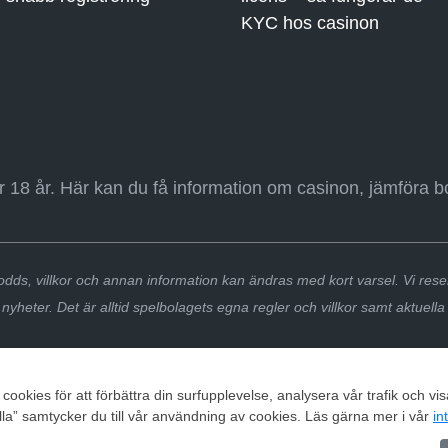
KYC hos casinon
 18 år. Här kan du få information om casinon, jämföra bo
dds, villkor och annan information kan ändras med kort varsel. Vi reserve
och nyheter. Det är alltid spelbolagets egna regler och villkor samt aktue
kies för att förbättra din surfupplevelse, analysera vår trafik och visa
la” samtycker du till vår användning av cookies. Läs gärna mer i vår
in