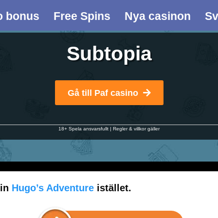
o bonus
Free Spins
Nya casinon
Sv
Subtopia
Gå till Paf casino
18+ Spela ansvarsfullt
|
Regler & villkor gäller
 in
Hugo’s Adventure
istället.