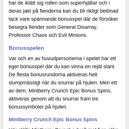
har de iklätt sig rollen som superhjältar och i
deras jakt på fienderna kan du bli rikligt belönad
tack vare spännande bonusspel där de försöker
besegra fiender som General Disarray,
Professor Chaos och Evil Minions.
Bonusspelen
Var och en av huvudpersonerna i spelet har ett
eget bonusspel där du kan vinna en rejäl slant.
De flesta bonusrundorna aktiveras helt
slumpmässigt när du snurrar på hjulen. Men ett
av dem, Mintberry Crunch Epic Bonus Spins,
aktiveras genom att du snurrar fram tre
bonussymboler på hjulen.
Mintberry Crunch Epic Bonus Spins