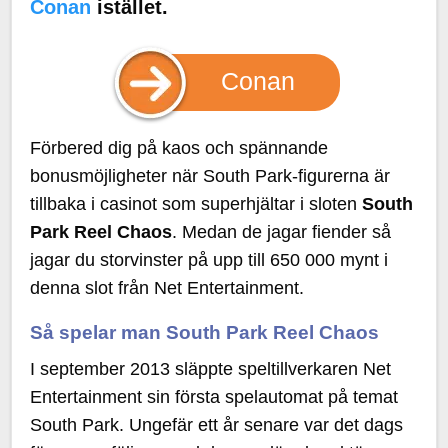
Conan
istället.
Conan
Förbered dig på kaos och spännande
bonusmöjligheter när South Park-figurerna är
tillbaka i casinot som superhjältar i sloten
South
Park Reel Chaos
. Medan de jagar fiender så
jagar du storvinster på upp till 650 000 mynt i
denna slot från Net Entertainment.
Så spelar man South Park Reel Chaos
I september 2013 släppte speltillverkaren Net
Entertainment sin första spelautomat på temat
South Park. Ungefär ett år senare var det dags