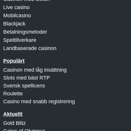
Live casino
Mobilcasino
Blackjack
Betalningsmetoder
Speltillverkare
Landbaserade casinon
Populärt
Casinon med låg insättning
Slots med bäst RTP
Svensk spellicens
Roulette
Casino med snabb registrering
Aktuellt
Gold Blitz
Gates of Olympus