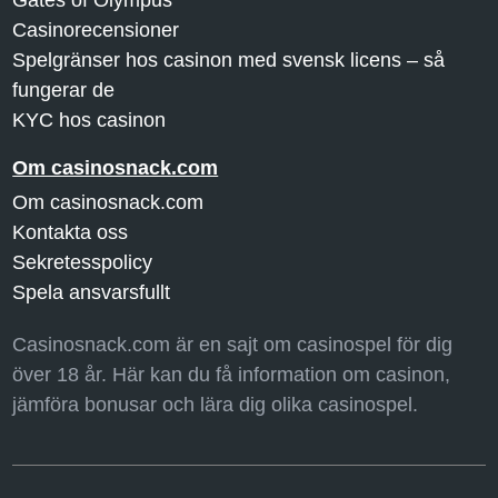
Casinorecensioner
Spelgränser hos casinon med svensk licens – så
fungerar de
KYC hos casinon
Om casinosnack.com
Om casinosnack.com
Kontakta oss
Sekretesspolicy
Spela ansvarsfullt
Casinosnack.com är en sajt om casinospel för dig
över 18 år. Här kan du få information om casinon,
jämföra bonusar och lära dig olika casinospel.