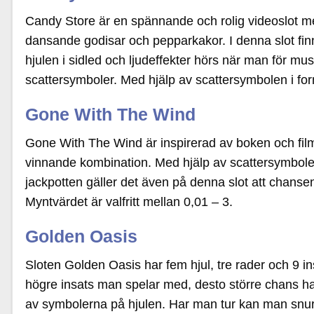
Candy Store är en spännande och rolig videoslot med
dansande godisar och pepparkakor. I denna slot fin
hjulen i sidled och ljudeffekter hörs när man för 
scattersymboler. Med hjälp av scattersymbolen i fo
Gone With The Wind
Gone With The Wind är inspirerad av boken och film
vinnande kombination. Med hjälp av scattersymbolen
jackpotten gäller det även på denna slot att chansen 
Myntvärdet är valfritt mellan 0,01 – 3.
Golden Oasis
Sloten Golden Oasis har fem hjul, tre rader och 9 in
högre insats man spelar med, desto större chans ha
av symbolerna på hjulen. Har man tur kan man snurr