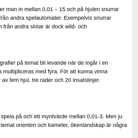
ler man in mellan 0,01 – 15 och på hjulen snurrar
 från andra spelautomater. Exempelvis snurrar
från andra slotar är dock wild- och
fier på temat bli levande när de ingår i en
multipliceras med fyra. För att kunna vinna
av fem hjul, tre rader och 20 insatslinjer.
ll spela på och ett myntvärde mellan 0,01-3. Men ju
r temat orienten och kameler, ökenlandskap är några