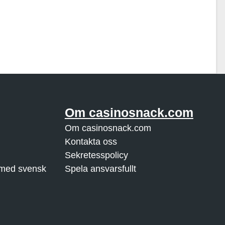
Om casinosnack.com
Om casinosnack.com
Kontakta oss
Sekretesspolicy
 med svensk
Spela ansvarsfullt