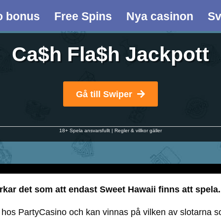
o bonus
Free Spins
Nya casinon
Sv
Ca$h Fla$h Jackpott
Gå till Swiper
18+ Spela ansvarsfullt
|
Regler & villkor gäller
rkar det som att endast Sweet Hawaii finns att spela.
 hos PartyCasino och kan vinnas på vilken av slotarna som