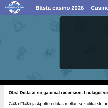
Bästa casino 2026
Casin
Obs! Detta är en gammal recension. I nuläget ve
Ca$h Fla$h jackpotten delas mellan sex olika slotar