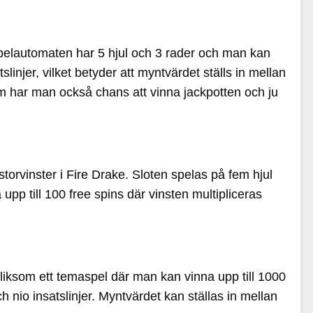
Spelautomaten har 5 hjul och 3 rader och man kan
injer, vilket betyder att myntvärdet ställs in mellan
m har man också chans att vinna jackpotten och ju
torvinster i Fire Drake. Sloten spelas på fem hjul
upp till 100 free spins där vinsten multipliceras
liksom ett temaspel där man kan vinna upp till 1000
nio insatslinjer. Myntvärdet kan ställas in mellan