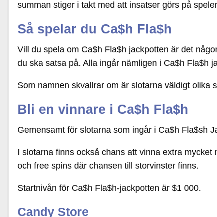
summan stiger i takt med att insatser görs på spelen
Så spelar du Ca$h Fla$h
Vill du spela om Ca$h Fla$h jackpotten är det någ
du ska satsa på. Alla ingår nämligen i Ca$h Fla$h 
Som namnen skvallrar om är slotarna väldigt olika så
Bli en vinnare i Ca$h Fla$h
Gemensamt för slotarna som ingår i Ca$h Fla$sh Jac
I slotarna finns också chans att vinna extra mycket 
och free spins där chansen till storvinster finns.
Startnivån för Ca$h Fla$h-jackpotten är $1 000.
Candy Store