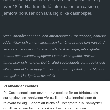
över 18 år. Här kan du få information om casinon,
jämföra bonusar och lära dig olika casinospel.
Sidan innehåller annons- och affiliatelänkar. Erbjudanden, bonusar,
odds, villkor och annan information kan ändras med kort varsel. Vi
reserverar oss därför för eventuella felskrivningar, felaktigheter,
faktafel och inaktuella uppgifter i bonuslistor, guider, artiklar,
jämförelser och nyheter. Det är alltid spelbolagets egna regler och
villkor samt aktuella uppgifter på respektive spelbolags webbplats
som gäller. 18+ Spela ansvarsfullt.
På Casinosnack.com använder vi cookies för att förbättra din
surfupplevelse, analysera vår trafik och visa innehåll som är
relevant för dig. Genom att klicka på ”Acceptera alla” samtycker
du till vår användning av cookies. Läs gärna mer i vår