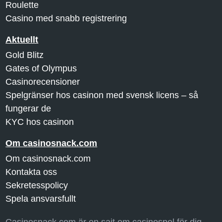
Roulette
Casino med snabb registrering
Aktuellt
Gold Blitz
Gates of Olympus
Casinorecensioner
Spelgränser hos casinon med svensk licens – så
fungerar de
KYC hos casinon
Om casinosnack.com
Om casinosnack.com
Kontakta oss
Sekretesspolicy
Spela ansvarsfullt
Casinosnack.com är en sajt om casinospel för dig