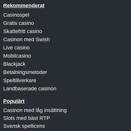
Rekommenderat
Casinospel
Gratis casino
Skattefritt casino
Casinon med Swish
Live casino
Mobilcasino
Blackjack
Betalningsmetoder
Speltillverkare
Landbaserade casinon
Populärt
Casinon med låg insättning
Slots med bäst RTP
Svensk spellicens