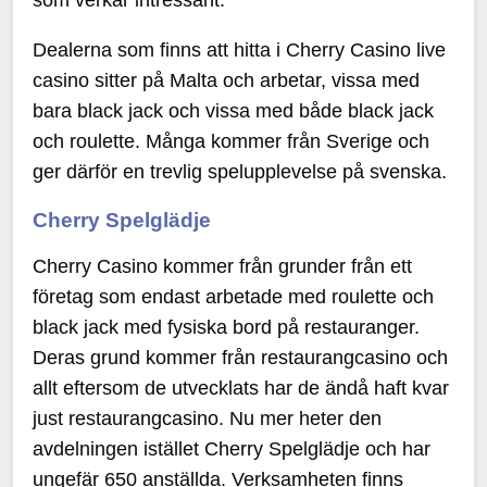
som verkar intressant.
Dealerna som finns att hitta i Cherry Casino live
casino sitter på Malta och arbetar, vissa med
bara black jack och vissa med både black jack
och roulette. Många kommer från Sverige och
ger därför en trevlig spelupplevelse på svenska.
Cherry Spelglädje
Cherry Casino kommer från grunder från ett
företag som endast arbetade med roulette och
black jack med fysiska bord på restauranger.
Deras grund kommer från restaurangcasino och
allt eftersom de utvecklats har de ändå haft kvar
just restaurangcasino. Nu mer heter den
avdelningen istället Cherry Spelglädje och har
ungefär 650 anställda. Verksamheten finns