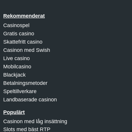
Rekommenderat
Casinospel
Gratis casino
Skattefritt casino
Casinon med Swish
Live casino
Mobilcasino
Blackjack
Betalningsmetoder
Speltillverkare
Landbaserade casinon
Populärt
Casinon med låg insättning
Slots med bäst RTP