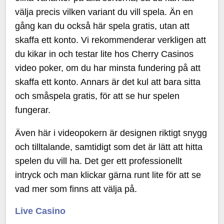
välja precis vilken variant du vill spela. Än en
gång kan du också här spela gratis, utan att
skaffa ett konto. Vi rekommenderar verkligen att
du kikar in och testar lite hos Cherry Casinos
video poker, om du har minsta fundering på att
skaffa ett konto. Annars är det kul att bara sitta
och småspela gratis, för att se hur spelen
fungerar.
Även här i videopokern är designen riktigt snygg
och tilltalande, samtidigt som det är lätt att hitta
spelen du vill ha. Det ger ett professionellt
intryck och man klickar gärna runt lite för att se
vad mer som finns att välja på.
Live Casino