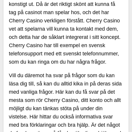
konstigt ut. Då är det riktigt skönt att kunna få
tag på casinot man spelar hos, och det har
Cherry Casino verkligen förstått. Cherry Casino
vet att spelarna vill kunna ta kontakt med dem,
och detta har de såklart integrerat i sitt koncept.
Cherry Casino har till exempel en svensk
telefonsupport med ett svenskt telefonnummer,
som du kan ringa om du har några frågor.
Vill du däremot ha svar på frågor som du kan
läsa dig till, så kan du alltid kika in på deras sida
med vanliga frågor. Här kan du få svar på det
mesta som rör Cherry Casino, ditt konto och allt
möjligt du kan tänkas stöta på under din
vistelse. Här hittar du också informativa svar
med bra förklaringar och bra hjälp. Är det något