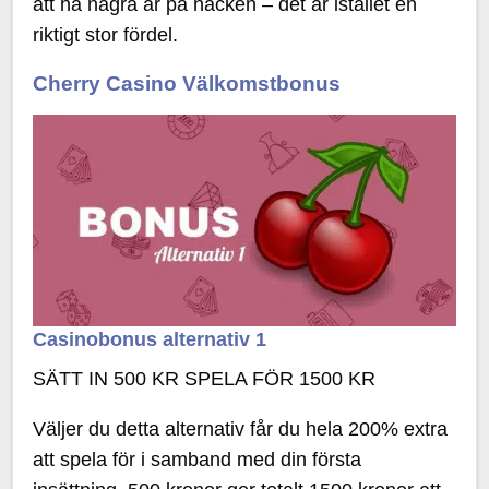
att ha några år på nacken – det är istället en
riktigt stor fördel.
Cherry Casino Välkomstbonus
Casinobonus alternativ 1
SÄTT IN 500 KR SPELA FÖR 1500 KR
Väljer du detta alternativ får du hela 200% extra
att spela för i samband med din första