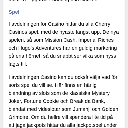
Spel
I avdelningen för Casino hittar du alla Cherry
Casinos spel, med de nyaste längst upp. De nya
spelen, så som Mission Cash, Imperial Riches
och Hugo’s Adventures har en guldig markering
på ena hörnet, så du snabbt ser vilka som nyss
lagts till.
I avdelningen Casino kan du också välja vad för
sorts spel du vill se. Här finns en härlig
blandning av slots som de klassiska Mystery
Joker, Fortune Cookie och Break da Bank,
blandat med videslotar som Jumanji och Golden
Grimoire. Om du hellre vill spendera lite tid på
att jaga jackpots hittar du alla jackpotspel under