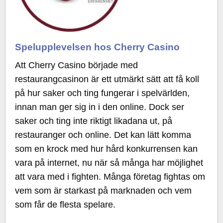
Spelupplevelsen hos Cherry Casino
Att Cherry Casino började med
restaurangcasinon är ett utmärkt sätt att få koll
på hur saker och ting fungerar i spelvärlden,
innan man ger sig in i den online. Dock ser
saker och ting inte riktigt likadana ut, på
restauranger och online. Det kan lätt komma
som en krock med hur hård konkurrensen kan
vara på internet, nu när så många har möjlighet
att vara med i fighten. Många företag fightas om
vem som är starkast på marknaden och vem
som får de flesta spelare.