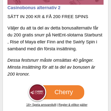
Casinobonus alternativ 2
SÄTT IN 200 KR & FÅ 200 FREE SPINS
Väljer du att ta del av detta bonusalternativ får
du 200 gratis snurr på NetEnt-slotarna Starburst
, Rise of Maya eller Finn and the Swirly Spin i
samband med din första insättning.
Dessa festsnurr måste omsättas 40 gånger.
Minsta insättning för att ta del av bonusen är
200 kronor.
Cherry
18+ Spela ansvarsfullt
|
Regler & villkor gäller