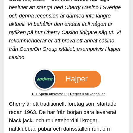
beslutet att stänga ned Cherry
Casino i Sverige
och denna recension är därmed inte längre
aktuell. Vi behåller den endast ifall någon är
nyfiken på hur Cherry Casino tidigare såg ut. Vi
rekommenderar er att prova ett annat casino
från ComeOn Group istället, exempelvis Hajper
casino.
Hajper
18+ Spela ansvarsfullt
|
Regler & villkor gäller
Cherry är ett traditionellt företag som startade
redan 1963. De har från början bara levererat
black jack- och roulettebord till krogar,
nattklubbar, pubar och dansställen runt om i