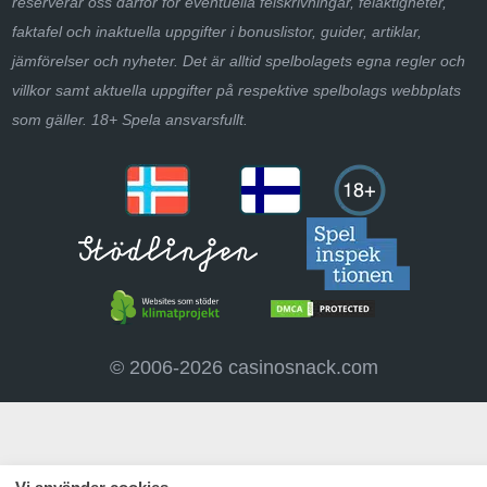
reserverar oss därför för eventuella felskrivningar, felaktigheter,
faktafel och inaktuella uppgifter i bonuslistor, guider, artiklar,
jämförelser och nyheter. Det är alltid spelbolagets egna regler och
villkor samt aktuella uppgifter på respektive spelbolags webbplats
som gäller. 18+ Spela ansvarsfullt.
© 2006-2026 casinosnack.com