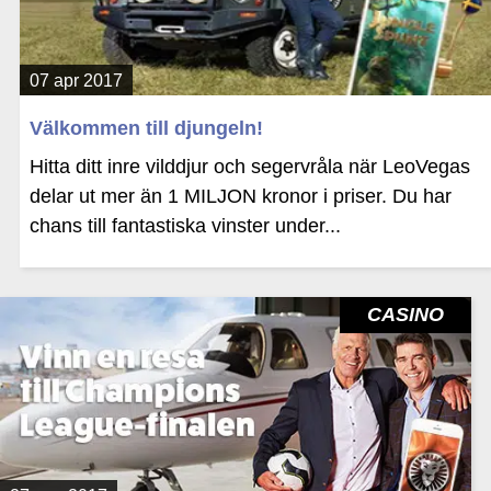
07 apr 2017
Välkommen till djungeln!
Hitta ditt inre vilddjur och segervråla när LeoVegas
delar ut mer än 1 MILJON kronor i priser. Du har
chans till fantastiska vinster under...
CASINO