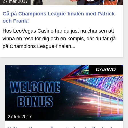
27 mar 2017
Gå på Champions League-finalen med Patrick
och Frank!
Hos LeoVegas Casino har du just nu chansen att
vinna en resa för dig och en kompis, där du får gå
på Champions League-finalen...
CASINO
27 feb 2017