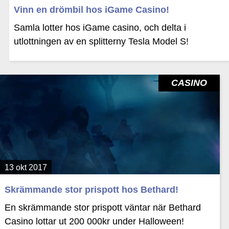
Vinn en drömbil hos iGame Casino!
Samla lotter hos iGame casino, och delta i
utlottningen av en splitterny Tesla Model S!
CASINO
13 okt 2017
Skrämmande stor prispott hos Bethard!
En skrämmande stor prispott väntar när Bethard
Casino lottar ut 200 000kr under Halloween!