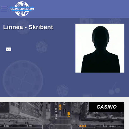
Linnea - Skribent
CASINO