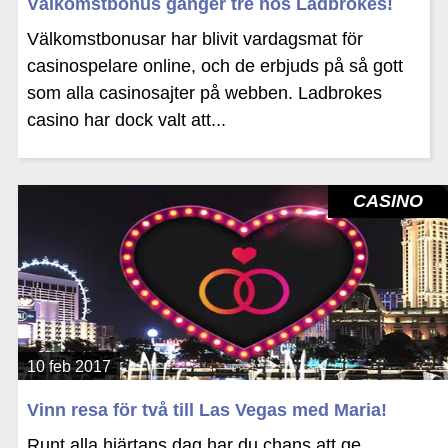
Välkomstbonus gånger tre hos Ladbrokes!
Välkomstbonusar har blivit vardagsmat för
casinospelare online, och de erbjuds på så gott
som alla casinosajter på webben. Ladbrokes
casino har dock valt att...
CASINO
10 feb 2017
Vinn resa för två till Las Vegas med Maria!
Runt alla hjärtans dag har du chans att ge