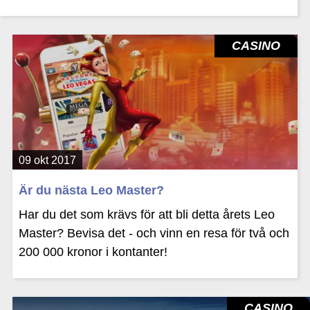
CASINO
09 okt 2017
Är du nästa Leo Master?
Har du det som krävs för att bli detta årets Leo
Master? Bevisa det - och vinn en resa för två och
200 000 kronor i kontanter!
CASINO