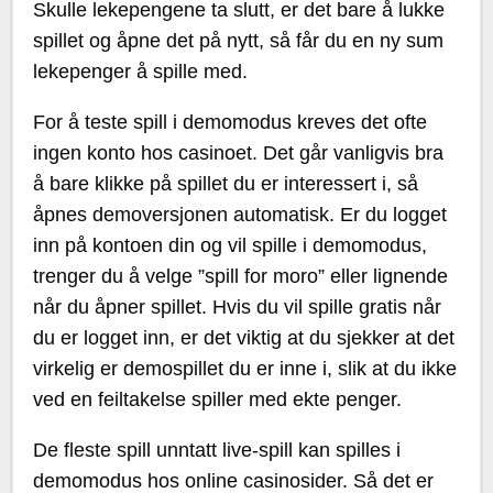
Skulle lekepengene ta slutt, er det bare å lukke
spillet og åpne det på nytt, så får du en ny sum
lekepenger å spille med.
For å teste spill i demomodus kreves det ofte
ingen konto hos casinoet. Det går vanligvis bra
å bare klikke på spillet du er interessert i, så
åpnes demoversjonen automatisk. Er du logget
inn på kontoen din og vil spille i demomodus,
trenger du å velge ”spill for moro” eller lignende
når du åpner spillet. Hvis du vil spille gratis når
du er logget inn, er det viktig at du sjekker at det
virkelig er demospillet du er inne i, slik at du ikke
ved en feiltakelse spiller med ekte penger.
De fleste spill unntatt live-spill kan spilles i
demomodus hos online casinosider. Så det er