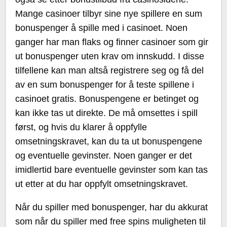
Mange casinoer tilbyr sine nye spillere en sum
bonuspenger å spille med i casinoet. Noen
ganger har man flaks og finner casinoer som gir
ut bonuspenger uten krav om innskudd. I disse
tilfellene kan man altså registrere seg og få del
av en sum bonuspenger for å teste spillene i
casinoet gratis. Bonuspengene er betinget og
kan ikke tas ut direkte. De må omsettes i spill
først, og hvis du klarer å oppfylle
omsetningskravet, kan du ta ut bonuspengene
og eventuelle gevinster. Noen ganger er det
imidlertid bare eventuelle gevinster som kan tas
ut etter at du har oppfylt omsetningskravet.
Når du spiller med bonuspenger, har du akkurat
som når du spiller med free spins muligheten til