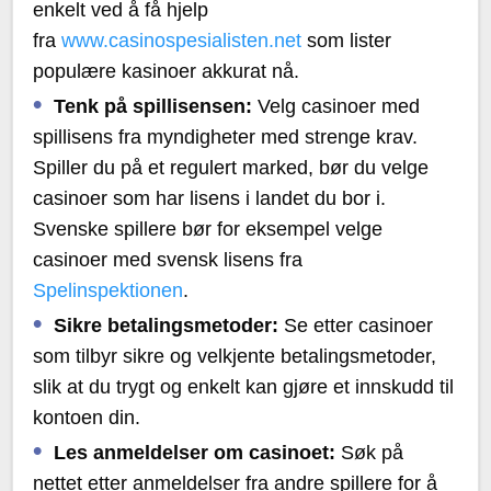
enkelt ved å få hjelp
fra
www.casinospesialisten.net
som lister
populære kasinoer akkurat nå.
Tenk på spillisensen:
Velg casinoer med
spillisens fra myndigheter med strenge krav.
Spiller du på et regulert marked, bør du velge
casinoer som har lisens i landet du bor i.
Svenske spillere bør for eksempel velge
casinoer med svensk lisens fra
Spelinspektionen
.
Sikre betalingsmetoder:
Se etter casinoer
som tilbyr sikre og velkjente betalingsmetoder,
slik at du trygt og enkelt kan gjøre et innskudd til
kontoen din.
Les anmeldelser om casinoet:
Søk på
nettet etter anmeldelser fra andre spillere for å