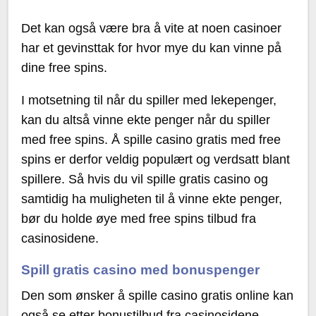
Det kan også være bra å vite at noen casinoer
har et gevinsttak for hvor mye du kan vinne på
dine free spins.
I motsetning til når du spiller med lekepenger,
kan du altså vinne ekte penger når du spiller
med free spins. Å spille casino gratis med free
spins er derfor veldig populært og verdsatt blant
spillere. Så hvis du vil spille gratis casino og
samtidig ha muligheten til å vinne ekte penger,
bør du holde øye med free spins tilbud fra
casinosidene.
Spill gratis casino med bonuspenger
Den som ønsker å spille casino gratis online kan
også se etter bonustilbud fra casinosidene.