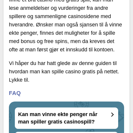
lese anmeldelser og vurderinger fra andre
spillere og sammenligne casinosidene med
hverandre. Ønsker man også sjansen til å vinne
ekte penger, finnes det muligheter for å spille
med bonus og free spins, men da kreves det
ofte at man først gjør et innskudd til kontoen.
Vi håper du har hatt glede av denne guiden til
hvordan man kan spille casino gratis på nettet.
Lykke til.
FAQ
Kan man vinne ekte penger når
man spiller gratis casinospill?