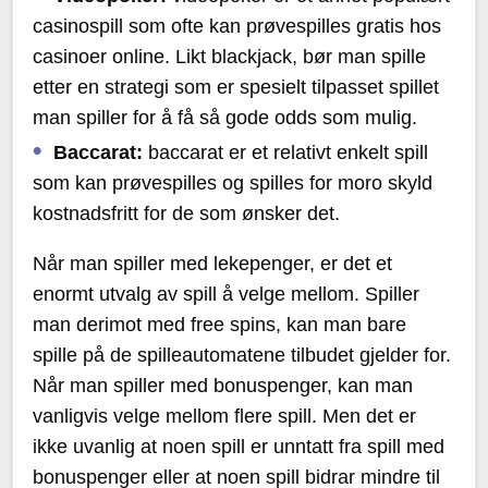
casinospill som ofte kan prøvespilles gratis hos
casinoer online. Likt blackjack, bør man spille
etter en strategi som er spesielt tilpasset spillet
man spiller for å få så gode odds som mulig.
Baccarat:
baccarat er et relativt enkelt spill
som kan prøvespilles og spilles for moro skyld
kostnadsfritt for de som ønsker det.
Når man spiller med lekepenger, er det et
enormt utvalg av spill å velge mellom. Spiller
man derimot med free spins, kan man bare
spille på de spilleautomatene tilbudet gjelder for.
Når man spiller med bonuspenger, kan man
vanligvis velge mellom flere spill. Men det er
ikke uvanlig at noen spill er unntatt fra spill med
bonuspenger eller at noen spill bidrar mindre til