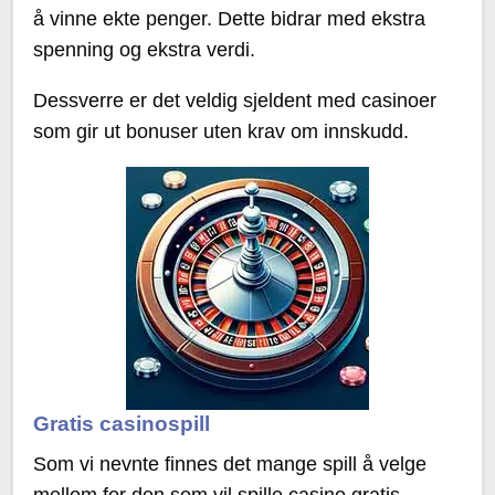
å vinne ekte penger. Dette bidrar med ekstra
spenning og ekstra verdi.
Dessverre er det veldig sjeldent med casinoer
som gir ut bonuser uten krav om innskudd.
Gratis casinospill
Som vi nevnte finnes det mange spill å velge