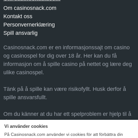
Om casinosnack.com
Kontakt oss
Personvernerklæring
Spill ansvarlig
Casinosnack.com er en informasjonssajt om casino
og casinospel for dig over 18 år. Her kan du få
informasjon om å spille casino på nettet og lære deg
ulike casinospel.
Tänk på å spille kan være risikofyllt. Husk derfor å
spille ansvarsfullt.
Om du känner at du har ett spelproblem er hjelp til å
få.
På Casinosnack.com använder vi cookies för att förbättra din