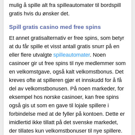
mulig å spille alt fra spilleautomater til bordspill
gratis hvis du ønsker det.
Spill gratis casino med free spins
Et annet gratisalternativ er free spins, som betyr
at du får spille et visst antall gratis snurr på en
eller flere utvalgte
spilleautomater
. Noen
casinoer gir ut free spins til nye medlemmer som
en velkomstgave, også kalt velkomstbonus. Det
kreves ofte at spilleren gjør et innskudd for å få
del av velkomstbonusen. På noen markeder, for
eksempel hos norske casinoer, kan free spins
også gis ut som en gave til lojale spillere i
forbindelse med at de fyller på kontoen. Dette er
imidlertid ikke tillatt på det svenske markedet,
der tillates kun velkomstbonuser til nye spillere.